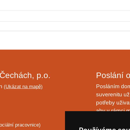
Čechách, p.o.
Poslání 
ch
Posláním domo
(Ukázat na mapě)
suverenitu uži
potřeby uživa
aby v rámci m
naplňování ply
ociální pracovnice)
laskavostí vl