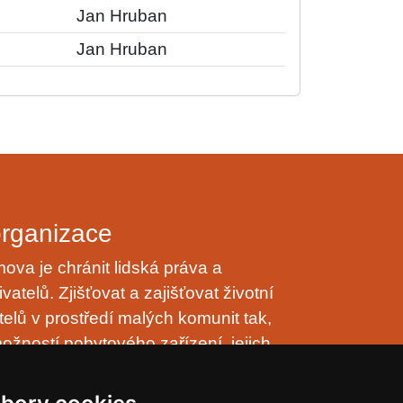
Jan Hruban
Jan Hruban
organizace
va je chránit lidská práva a
vatelů. Zjišťovat a zajišťovat životní
telů v prostředí malých komunit tak,
ožností pobytového zařízení, jejich
nulo přirozeně, v klidu, trpělivě a s
astní rodinnému prostředí.