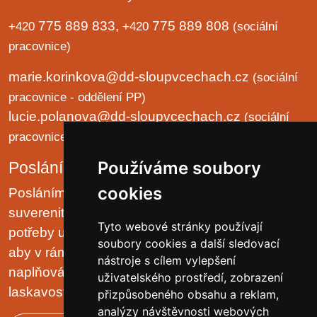
775 889 833,
775 889 808
+420
+420
(sociální
pracovnice)
marie.korinkova@dd-sloupvcechach.cz
(sociální
pracovnice - oddělení PP)
lucie.polanova@dd-sloupvcechach.cz
(sociální
pracovnice - oddělení B a LP)
Používáme soubory
Poslání organizace
cookies
Posláním domova je chránit lidská práva a
suverenitu uživatelů. Zjišťovat a zajišťovat životní
Tyto webové stránky používají
potřeby uživatelů v prostředí malých komunit tak,
soubory cookies a další sledovací
aby v rámci možností pobytového zařízení, jejich
nástroje s cílem vylepšení
naplňování plynulo přirozeně, v klidu, trpělivě a s
uživatelského prostředí, zobrazení
laskavostí vlastní rodinnému prostředí.
přizpůsobeného obsahu a reklam,
analýzy návštěvnosti webových