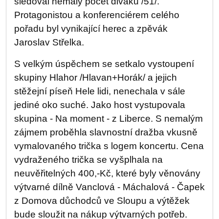
sledoval nemalý počet diváků /51/.
Protagonistou a konferenciérem celého
pořadu byl vynikající herec a zpěvák
Jaroslav Střelka.
S velkým úspěchem se setkalo vystoupení
skupiny Hlahor /Hlavan+Horák/ a jejich
stěžejní píseň Hele lidi, nenechala v sále
jediné oko suché. Jako host vystupovala
skupina - Na moment - z Liberce. S nemalým
zájmem proběhla slavnostní dražba vkusně
vymalovaného trička s logem koncertu. Cena
vydraženého trička se vyšplhala na
neuvěřitelných 400,-Kč, které byly věnovány
výtvarné dílně Vanclová - Máchalová - Čapek
z Domova důchodců ve Sloupu a výtěžek
bude sloužit na nákup výtvarných potřeb.