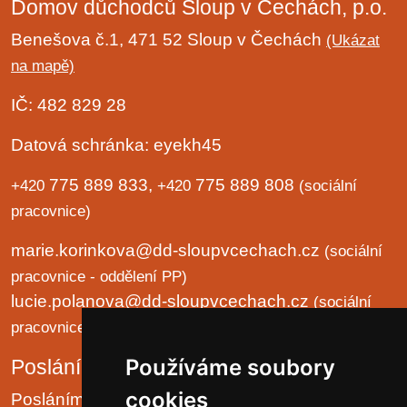
Domov důchodců Sloup v Čechách, p.o.
Benešova č.1, 471 52 Sloup v Čechách
(Ukázat
na mapě)
IČ: 482 829 28
Datová schránka: eyekh45
775 889 833,
775 889 808
+420
+420
(sociální
pracovnice)
marie.korinkova@dd-sloupvcechach.cz
(sociální
pracovnice - oddělení PP)
lucie.polanova@dd-sloupvcechach.cz
(sociální
pracovnice - oddělení B a LP)
Používáme soubory
Poslání organizace
cookies
Posláním domova je chránit lidská práva a