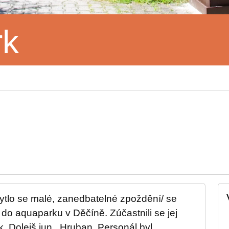
rk
ytlo se malé, zanedbatelné zpoždění/ se
do aquaparku v Děčíně. Zúčastnili se jej
k, Dolejš jun., Hruban. Personál byl