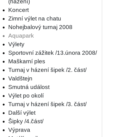
(házení)
Koncert
Zimní výlet na chatu
Nohejbalový turnaj 2008
Aquapark
Výlety
Sportovní zážitek /13.února 2008/
Maškarní ples
Turnaj v házení šipek /2. část/
Valdštejn
Smutná událost
Výlet po okolí
Turnaj v házení šipek /3. část/
Další výlet
Šipky /4.část/
Výprava