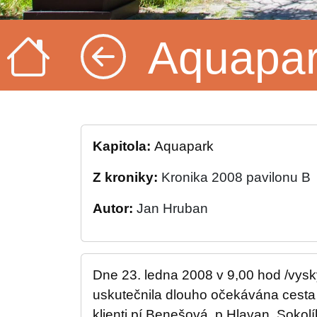
Aquapa
Kapitola:
Aquapark
Z kroniky:
Kronika 2008 pavilonu B
Autor:
Jan Hruban
Dne 23. ledna 2008 v 9,00 hod /vysk
uskutečnila dlouho očekávána cesta 
klienti pí.Benešová, p.Hlavan, Sokolí