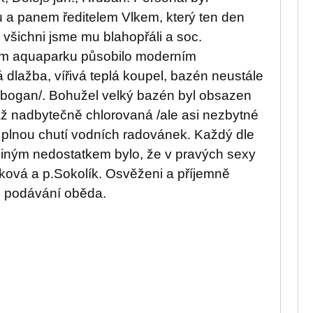
 a panem ředitelem Vlkem, který ten den
 všichni jsme mu blahopřáli a soc.
um aquaparku působilo moderním
 dlažba, vířivá teplá koupel, bazén neustále
obogan/. Bohužel velký bazén byl obsazen
až nadbytečně chlorovaná /ale asi nezbytné
 s plnou chutí vodních radovánek. Každý dle
diným nedostatkem bylo, že v pravých sexy
jková a p.Sokolík. Osvěženi a příjemně
s podávání oběda.