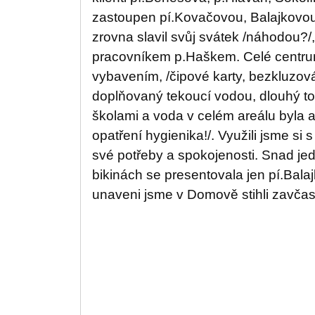
zastoupen pí.Kovačovou, Balajkovou
zrovna slavil svůj svátek /náhodou?/,
pracovníkem p.Haškem. Celé centr
vybavením, /čipové karty, bezkluzová
doplňovaný tekoucí vodou, dlouhý t
školami a voda v celém areálu byla 
opatření hygienika!/. Využili jsme si
své potřeby a spokojenosti. Snad je
bikinách se presentovala jen pí.Bala
unaveni jsme v Domově stihli zavča