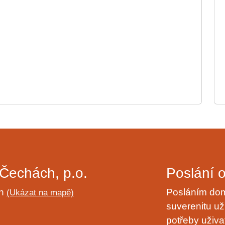
Čechách, p.o.
Poslání 
ch
Posláním domo
(Ukázat na mapě)
suverenitu uži
potřeby uživa