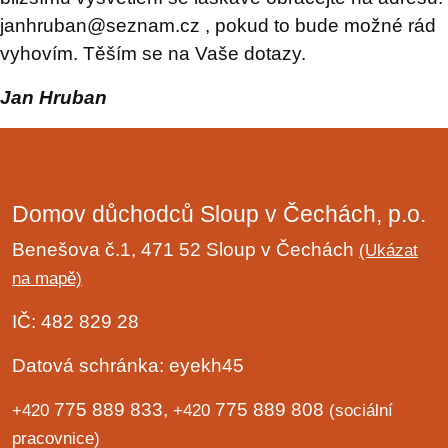
janhruban@seznam.cz , pokud to bude možné rád
vyhovím. Těším se na Vaše dotazy.
Jan Hruban
Domov důchodců Sloup v Čechách, p.o.
Benešova č.1, 471 52 Sloup v Čechách
(Ukázat
na mapě)
IČ: 482 829 28
Datová schránka: eyekh45
775 889 833,
775 889 808
+420
+420
(sociální
pracovnice)