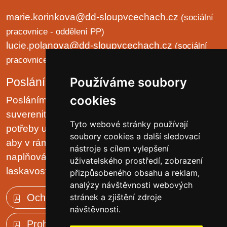
marie.korinkova@dd-sloupvcechach.cz
(sociální
pracovnice - oddělení PP)
lucie.polanova@dd-sloupvcechach.cz
(sociální
pracovnice - oddělení B a LP)
Používáme soubory
Poslání organizace
cookies
Posláním domova je chránit lidská práva a
suverenitu uživatelů. Zjišťovat a zajišťovat životní
Tyto webové stránky používají
potřeby uživatelů v prostředí malých komunit tak,
soubory cookies a další sledovací
aby v rámci možností pobytového zařízení, jejich
nástroje s cílem vylepšení
naplňování plynulo přirozeně, v klidu, trpělivě a s
uživatelského prostředí, zobrazení
laskavostí vlastní rodinnému prostředí.
přizpůsobeného obsahu a reklam,
analýzy návštěvnosti webových
Ochrana osobních údajů (GDPR)
stránek a zjištění zdroje
návštěvnosti.
Prohlášení o přístupnosti