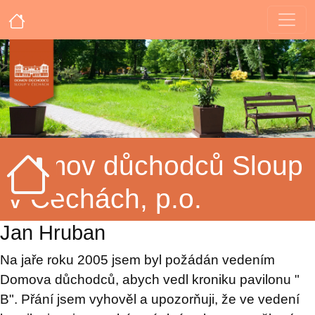
Domov důchodců Sloup
v Čechách, p.o.
Jan Hruban
Na jaře roku 2005 jsem byl požádán vedením
Domova důchodců, abych vedl kroniku pavilonu "
B". Přání jsem vyhověl a upozorňuji, že ve vedení