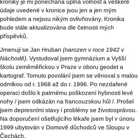
kroniky je mi ponechána úplná volnost a veškeré
údaje uvedené v kronice jsou jen a jen mým
pohledem a nejsou nikým ovlivňovány. Kronika
bude stále aktualizována dle četnosti mých
příspěvků.
Jmenuji se Jan Hruban
(narozen v roce 1942 v
Náchodě)
. Vystudoval jsem gymnázium a Vyšší
školu zeměměřickou v Praze v oboru geodet a
kartograf. Tomuto povolání jsem se věnoval s malou
odmlkou od r. 1968 až do r. 1996. Po nezdařené
operaci došlo k patrnému poškození hybnosti levé
nohy / jsem odkázán na francouzskou hůl /. Prošel
jsem depresními stavy i problémy se životosprávou.
Na doporučení ošetřujícího lékaře jsem byl v únoru
1999 ubytován v Domově důchodců ve Sloupu v
Čechách.