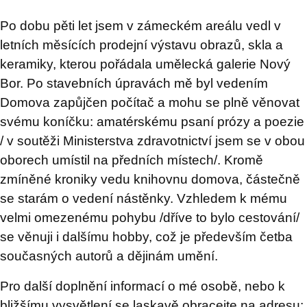
Po dobu pěti let jsem v zámeckém areálu vedl v
letních měsících prodejní výstavu obrazů, skla a
keramiky, kterou pořádala umělecká galerie Nový
Bor. Po stavebních úpravách mě byl vedením
Domova zapůjčen počítač a mohu se plně věnovat
svému koníčku: amatérskému psaní prózy a poezie
/ v soutěži Ministerstva zdravotnictví jsem se v obou
oborech umístil na předních místech/. Kromě
zmíněné kroniky vedu knihovnu domova, částečně
se starám o vedení nástěnky. Vzhledem k mému
velmi omezenému pohybu /dříve to bylo cestování/
se věnuji i dalšímu hobby, což je především četba
současných autorů a dějinám umění.
Pro další doplnění informací o mé osobě, nebo k
bližšímu vysvětlení se laskavě obracejte na adresu: