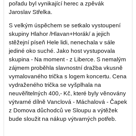
pořadu byl vynikající herec a zpěvák
Jaroslav Střelka.
S velkým úspěchem se setkalo vystoupení
skupiny Hlahor /Hlavan+Horák/ a jejich
stěžejní píseň Hele lidi, nenechala v sále
jediné oko suché. Jako host vystupovala
skupina - Na moment - z Liberce. S nemalým
zájmem proběhla slavnostní dražba vkusně
vymalovaného trička s logem koncertu. Cena
vydraženého trička se vyšplhala na
neuvěřitelných 400,- Kč, které byly věnovány
výtvarné dílně Vanclová - Máchalová - Čapek
z Domova důchodců ve Sloupu a výtěžek
bude sloužit na nákup výtvarných potřeb.