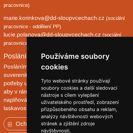
pracovnice)
marie.korinkova@dd-sloupvcechach.cz
(sociální
pracovnice - oddělení PP)
lucie.polanova@dd-sloupvcechach.cz
(sociální
pracovnice - oddělení B a LP)
Používáme soubory
Poslání organizace
cookies
Posláním domova je chránit lidská práva a
suverenitu uživatelů. Zjišťovat a zajišťovat životní
Tyto webové stránky používají
potřeby uživatelů v prostředí malých komunit tak,
soubory cookies a další sledovací
aby v rámci možností pobytového zařízení, jejich
nástroje s cílem vylepšení
naplňování plynulo přirozeně, v klidu, trpělivě a s
uživatelského prostředí, zobrazení
laskavostí vlastní rodinnému prostředí.
přizpůsobeného obsahu a reklam,
analýzy návštěvnosti webových
Ochrana osobních údajů (GDPR)
stránek a zjištění zdroje
návštěvnosti.