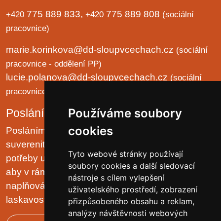
775 889 833,
775 889 808
+420
+420
(sociální
pracovnice)
marie.korinkova@dd-sloupvcechach.cz
(sociální
pracovnice - oddělení PP)
lucie.polanova@dd-sloupvcechach.cz
(sociální
pracovnice - oddělení B a LP)
Používáme soubory
Poslání organizace
cookies
Posláním domova je chránit lidská práva a
suverenitu uživatelů. Zjišťovat a zajišťovat životní
Tyto webové stránky používají
potřeby uživatelů v prostředí malých komunit tak,
soubory cookies a další sledovací
aby v rámci možností pobytového zařízení, jejich
nástroje s cílem vylepšení
naplňování plynulo přirozeně, v klidu, trpělivě a s
uživatelského prostředí, zobrazení
laskavostí vlastní rodinnému prostředí.
přizpůsobeného obsahu a reklam,
analýzy návštěvnosti webových