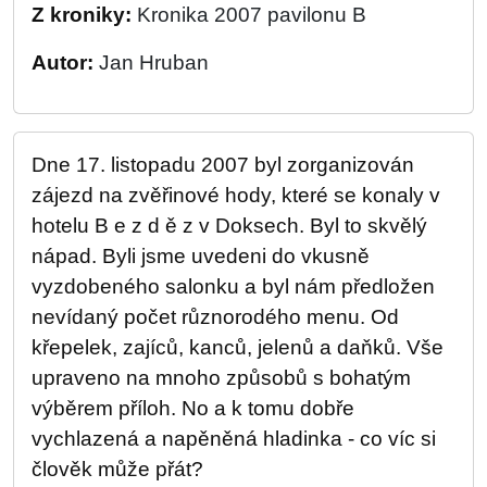
Z kroniky:
Kronika 2007 pavilonu B
Autor:
Jan Hruban
Dne 17. listopadu 2007 byl zorganizován
zájezd na zvěřinové hody, které se konaly v
hotelu B e z d ě z v Doksech. Byl to skvělý
nápad. Byli jsme uvedeni do vkusně
vyzdobeného salonku a byl nám předložen
nevídaný počet různorodého menu. Od
křepelek, zajíců, kanců, jelenů a daňků. Vše
upraveno na mnoho způsobů s bohatým
výběrem příloh. No a k tomu dobře
vychlazená a napěněná hladinka - co víc si
člověk může přát?