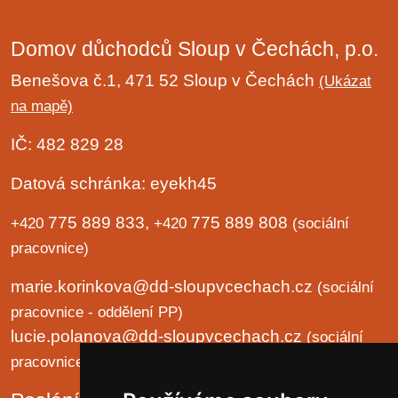
Domov důchodců Sloup v Čechách, p.o.
Benešova č.1, 471 52 Sloup v Čechách
(Ukázat
na mapě)
IČ: 482 829 28
Datová schránka: eyekh45
775 889 833,
775 889 808
+420
+420
(sociální
pracovnice)
marie.korinkova@dd-sloupvcechach.cz
(sociální
pracovnice - oddělení PP)
lucie.polanova@dd-sloupvcechach.cz
(sociální
pracovnice - oddělení B a LP)