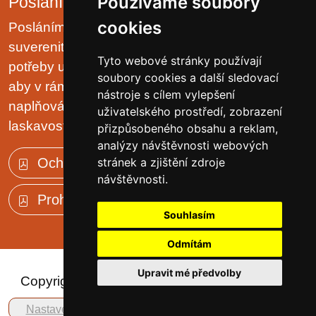
Používáme soubory
Poslání organizace
cookies
Posláním domova je chránit lidská práva a
suverenitu uživatelů. Zjišťovat a zajišťovat životní
Tyto webové stránky používají
potřeby uživatelů v prostředí malých komunit tak,
soubory cookies a další sledovací
aby v rámci možností pobytového zařízení, jejich
nástroje s cílem vylepšení
naplňování plynulo přirozeně, v klidu, trpělivě a s
uživatelského prostředí, zobrazení
laskavostí vlastní rodinnému prostředí.
přizpůsobeného obsahu a reklam,
analýzy návštěvnosti webových
stránek a zjištění zdroje
Ochrana osobních údajů (GDPR)
návštěvnosti.
Prohlášení o přístupnosti
Souhlasím
Odmítám
Upravit mé předvolby
Copyright © 2023 - Domov důchodců Sloup v
Čechách, p.o.
Nastavení cookies