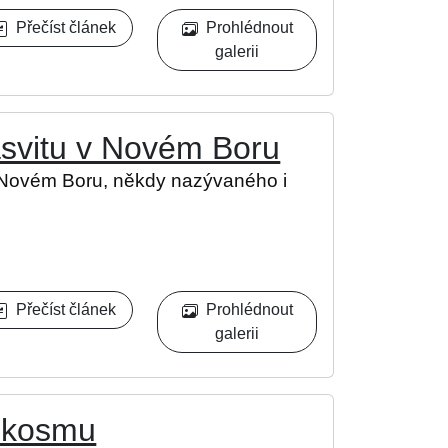
Přečíst článek
Prohlédnout
galerii
asvitu v Novém Boru
 Novém Boru, někdy nazývaného i
Přečíst článek
Prohlédnout
galerii
rokosmu