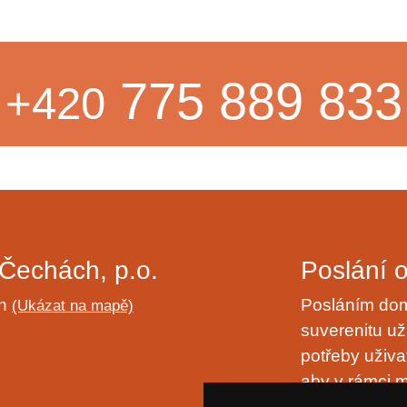
775 889 833
+420
Čechách, p.o.
Poslání 
ch
Posláním domo
(Ukázat na mapě)
suverenitu uži
potřeby uživa
aby v rámci m
naplňování ply