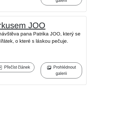
galerii
Cirkusem JOO
 návštěva pana Patrika JOO, který se
átek, o které s láskou pečuje.
Přečíst článek
Prohlédnout
galerii