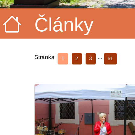
Články
Stránka
...
1
2
3
61