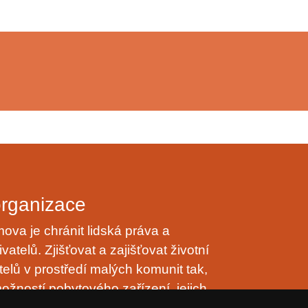
organizace
va je chránit lidská práva a
vatelů. Zjišťovat a zajišťovat životní
telů v prostředí malých komunit tak,
ožností pobytového zařízení, jejich
nulo přirozeně, v klidu, trpělivě a s