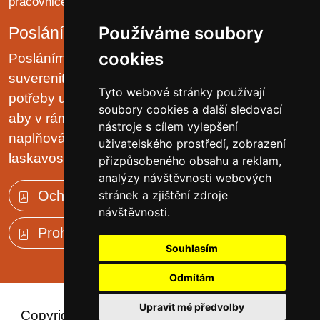
pracovnice - oddělení B a LP)
Používáme soubory
Poslání organizace
cookies
Posláním domova je chránit lidská práva a
suverenitu uživatelů. Zjišťovat a zajišťovat životní
Tyto webové stránky používají
potřeby uživatelů v prostředí malých komunit tak,
soubory cookies a další sledovací
aby v rámci možností pobytového zařízení, jejich
nástroje s cílem vylepšení
naplňování plynulo přirozeně, v klidu, trpělivě a s
uživatelského prostředí, zobrazení
laskavostí vlastní rodinnému prostředí.
přizpůsobeného obsahu a reklam,
analýzy návštěvnosti webových
Ochrana osobních údajů (GDPR)
stránek a zjištění zdroje
návštěvnosti.
Prohlášení o přístupnosti
Souhlasím
Odmítám
Upravit mé předvolby
Copyright © 2023 - Domov důchodců Sloup v