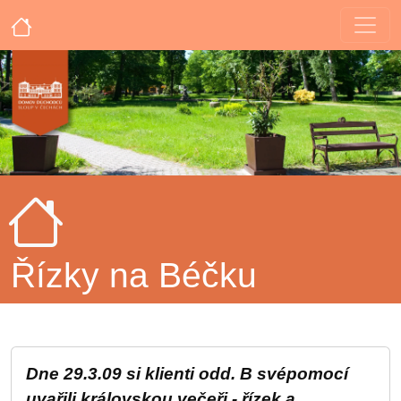
Řízky na Béčku
Dne 29.3.09 si klienti odd. B svépomocí
uvařili královskou večeři - řízek a