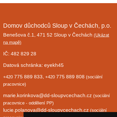
Domov důchodců Sloup v Čechách, p.o.
Benešova č.1, 471 52 Sloup v Čechách
(Ukázat
na mapě)
IČ: 482 829 28
Datová schránka: eyekh45
775 889 833,
775 889 808
+420
+420
(sociální
pracovnice)
marie.korinkova@dd-sloupvcechach.cz
(sociální
pracovnice - oddělení PP)
lucie.polanova@dd-sloupvcechach.cz
(sociální