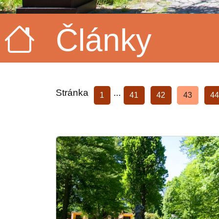
Články
Stránka
...
1
41
42
43
44