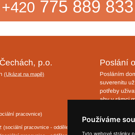
775 889 833
+420
Čechách, p.o.
Poslání 
ch
Posláním domo
(Ukázat na mapě)
suverenitu uži
potřeby uživa
aby v rámci m
naplňování ply
ociální pracovnice)
laskavostí vl
Používáme sou
cz
(sociální pracovnice - oddělení PP)
Ochrana 
Tyto webové stránky po