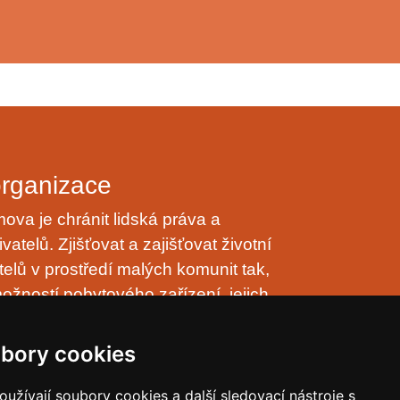
organizace
va je chránit lidská práva a
vatelů. Zjišťovat a zajišťovat životní
telů v prostředí malých komunit tak,
ožností pobytového zařízení, jejich
nulo přirozeně, v klidu, trpělivě a s
astní rodinnému prostředí.
bory cookies
osobních údajů (GDPR)
užívají soubory cookies a další sledovací nástroje s