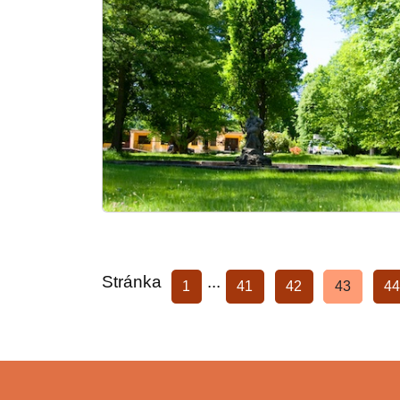
Stránka
...
1
41
42
43
44