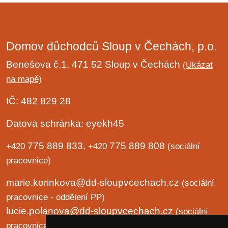
Domov důchodců Sloup v Čechách, p.o.
Benešova č.1, 471 52 Sloup v Čechách
(Ukázat
na mapě)
IČ: 482 829 28
Datová schránka: eyekh45
775 889 833,
775 889 808
+420
+420
(sociální
pracovnice)
marie.korinkova@dd-sloupvcechach.cz
(sociální
pracovnice - oddělení PP)
lucie.polanova@dd-sloupvcechach.cz
(sociální
pracovnice - oddělení B a LP)