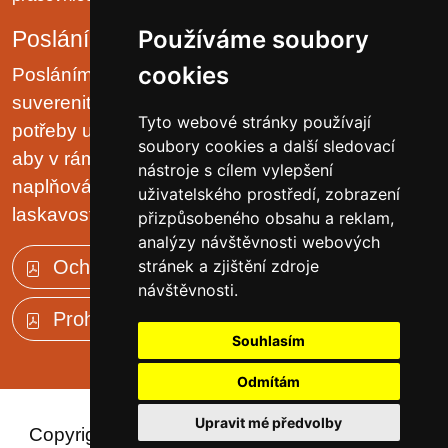
Používáme soubory
Poslání organizace
cookies
Posláním domova je chránit lidská práva a
suverenitu uživatelů. Zjišťovat a zajišťovat životní
Tyto webové stránky používají
potřeby uživatelů v prostředí malých komunit tak,
soubory cookies a další sledovací
aby v rámci možností pobytového zařízení, jejich
nástroje s cílem vylepšení
naplňování plynulo přirozeně, v klidu, trpělivě a s
uživatelského prostředí, zobrazení
laskavostí vlastní rodinnému prostředí.
přizpůsobeného obsahu a reklam,
analýzy návštěvnosti webových
Ochrana osobních údajů (GDPR)
stránek a zjištění zdroje
návštěvnosti.
Prohlášení o přístupnosti
Souhlasím
Odmítám
Upravit mé předvolby
Copyright © 2023 - Domov důchodců Sloup v