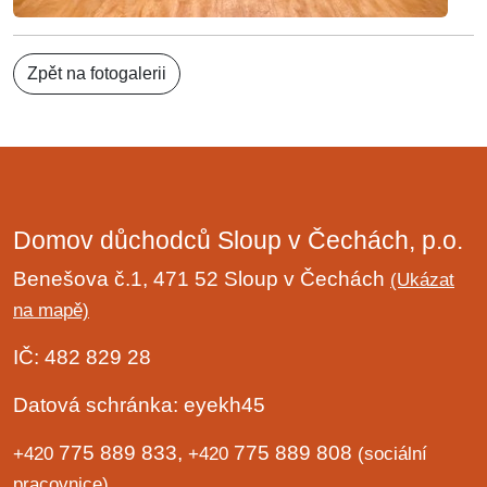
Zpět na fotogalerii
Domov důchodců Sloup v Čechách, p.o.
Benešova č.1, 471 52 Sloup v Čechách
(Ukázat
na mapě)
IČ: 482 829 28
Datová schránka: eyekh45
775 889 833,
775 889 808
+420
+420
(sociální
pracovnice)