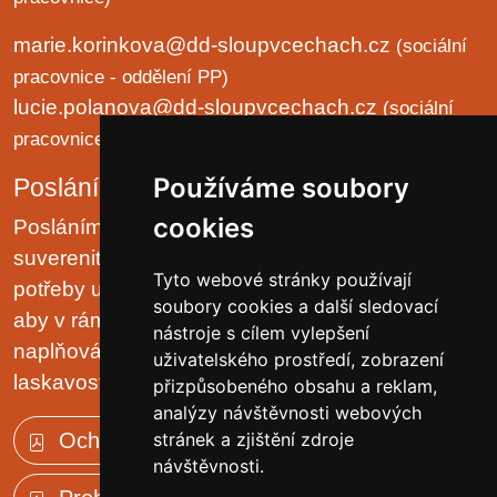
marie.korinkova@dd-sloupvcechach.cz
(sociální
pracovnice - oddělení PP)
lucie.polanova@dd-sloupvcechach.cz
(sociální
pracovnice - oddělení B a LP)
Používáme soubory
Poslání organizace
cookies
Posláním domova je chránit lidská práva a
suverenitu uživatelů. Zjišťovat a zajišťovat životní
Tyto webové stránky používají
potřeby uživatelů v prostředí malých komunit tak,
soubory cookies a další sledovací
aby v rámci možností pobytového zařízení, jejich
nástroje s cílem vylepšení
naplňování plynulo přirozeně, v klidu, trpělivě a s
uživatelského prostředí, zobrazení
laskavostí vlastní rodinnému prostředí.
přizpůsobeného obsahu a reklam,
analýzy návštěvnosti webových
Ochrana osobních údajů (GDPR)
stránek a zjištění zdroje
návštěvnosti.