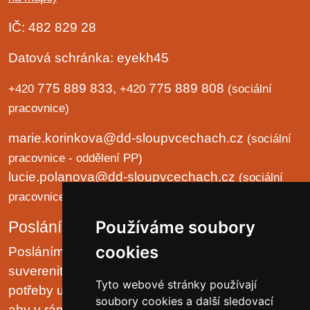
IČ: 482 829 28
Datová schránka: eyekh45
775 889 833,
775 889 808
+420
+420
(sociální
pracovnice)
marie.korinkova@dd-sloupvcechach.cz
(sociální
pracovnice - oddělení PP)
lucie.polanova@dd-sloupvcechach.cz
(sociální
pracovnice - oddělení B a LP)
Používáme soubory
Poslání organizace
cookies
Posláním domova je chránit lidská práva a
suverenitu uživatelů. Zjišťovat a zajišťovat životní
Tyto webové stránky používají
potřeby uživatelů v prostředí malých komunit tak,
soubory cookies a další sledovací
aby v rámci možností pobytového zařízení, jejich