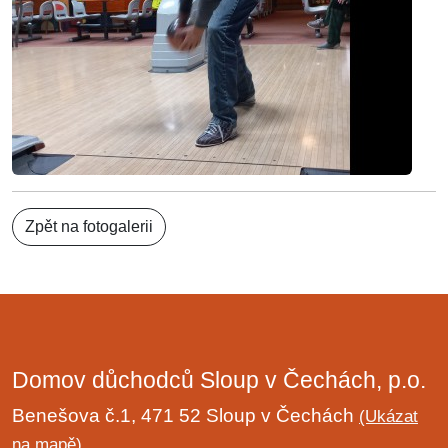
Zpět na fotogalerii
Domov důchodců Sloup v Čechách, p.o.
Benešova č.1, 471 52 Sloup v Čechách
(Ukázat
na mapě)