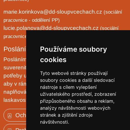
marie.korinkova@dd-sloupvcechach.cz
(sociální
pracovnice - oddělení PP)
lucie.polanova@dd-sloupvcechach.cz
(sociální
pracovnice - oddělení B a LP)
Používáme soubory
Poslání organizace
cookies
Posláním domova je chránit lidská práva a
suverenitu uživatelů. Zjišťovat a zajišťovat životní
Tyto webové stránky používají
potřeby uživatelů v prostředí malých komunit tak,
soubory cookies a další sledovací
aby v rámci možností pobytového zařízení, jejich
nástroje s cílem vylepšení
naplňování plynulo přirozeně, v klidu, trpělivě a s
uživatelského prostředí, zobrazení
laskavostí vlastní rodinnému prostředí.
přizpůsobeného obsahu a reklam,
analýzy návštěvnosti webových
Ochrana osobních údajů (GDPR)
stránek a zjištění zdroje
návštěvnosti.