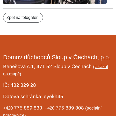
Zpět na fotogalerii
Domov důchodců Sloup v Čechách, p.o.
Benešova č.1, 471 52 Sloup v Čechách
(Ukázat
na mapě)
IČ: 482 829 28
Datová schránka: eyekh45
775 889 833,
775 889 808
+420
+420
(sociální
pracovnice)