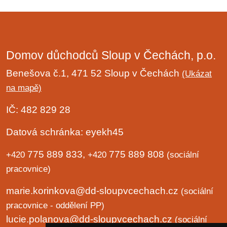
Domov důchodců Sloup v Čechách, p.o.
Benešova č.1, 471 52 Sloup v Čechách
(Ukázat
na mapě)
IČ: 482 829 28
Datová schránka: eyekh45
775 889 833,
775 889 808
+420
+420
(sociální
pracovnice)
marie.korinkova@dd-sloupvcechach.cz
(sociální
pracovnice - oddělení PP)
lucie.polanova@dd-sloupvcechach.cz
(sociální