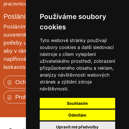
pracovnice - oddělení B a LP)
Používáme soubory
Poslání organizace
cookies
Posláním domova je chránit lidská práva a
suverenitu uživatelů. Zjišťovat a zajišťovat životní
Tyto webové stránky používají
potřeby uživatelů v prostředí malých komunit tak,
soubory cookies a další sledovací
aby v rámci možností pobytového zařízení, jejich
nástroje s cílem vylepšení
naplňování plynulo přirozeně, v klidu, trpělivě a s
uživatelského prostředí, zobrazení
laskavostí vlastní rodinnému prostředí.
přizpůsobeného obsahu a reklam,
analýzy návštěvnosti webových
Ochrana osobních údajů (GDPR)
stránek a zjištění zdroje
návštěvnosti.
Prohlášení o přístupnosti
Souhlasím
Odmítám
Upravit mé předvolby