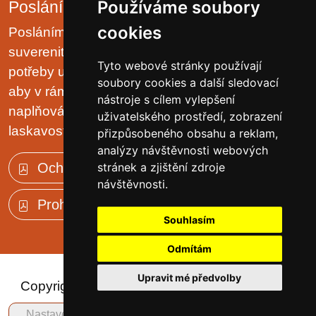
Používáme soubory
Poslání organizace
cookies
Posláním domova je chránit lidská práva a
suverenitu uživatelů. Zjišťovat a zajišťovat životní
Tyto webové stránky používají
potřeby uživatelů v prostředí malých komunit tak,
soubory cookies a další sledovací
aby v rámci možností pobytového zařízení, jejich
nástroje s cílem vylepšení
naplňování plynulo přirozeně, v klidu, trpělivě a s
uživatelského prostředí, zobrazení
laskavostí vlastní rodinnému prostředí.
přizpůsobeného obsahu a reklam,
analýzy návštěvnosti webových
Ochrana osobních údajů (GDPR)
stránek a zjištění zdroje
návštěvnosti.
Prohlášení o přístupnosti
Souhlasím
Odmítám
Upravit mé předvolby
Copyright © 2023 - Domov důchodců Sloup v
Čechách, p.o.
Nastavení cookies