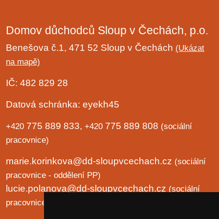
Domov důchodců Sloup v Čechách, p.o.
Benešova č.1, 471 52 Sloup v Čechách
(Ukázat
na mapě)
IČ: 482 829 28
Datová schránka: eyekh45
775 889 833,
775 889 808
+420
+420
(sociální
pracovnice)
marie.korinkova@dd-sloupvcechach.cz
(sociální
pracovnice - oddělení PP)
lucie.polanova@dd-sloupvcechach.cz
(sociální
pracovnice - oddělení B a LP)