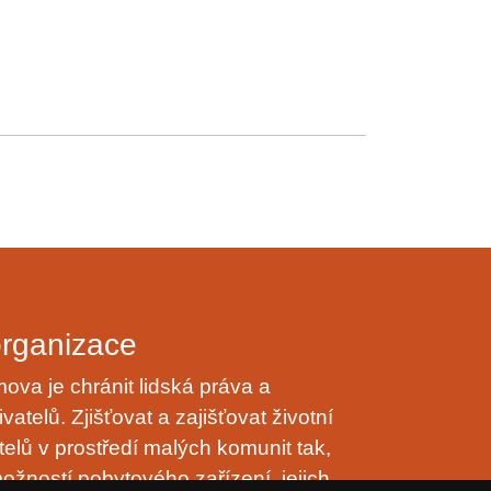
organizace
va je chránit lidská práva a
vatelů. Zjišťovat a zajišťovat životní
telů v prostředí malých komunit tak,
ožností pobytového zařízení, jejich