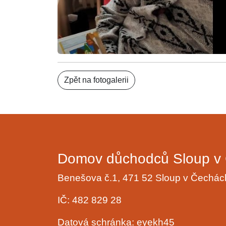
Zpět na fotogalerii
Domov důchodců Sloup v 
Benešova č.1, 471 52 Sloup v Čechá
IČ: 482 829 28
Datová schránka: eyekh45