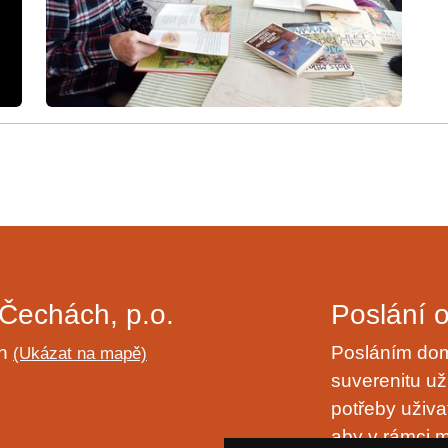
Čechách, p.o.
Poslání 
ch
Posláním domo
(Ukázat na mapě)
suverenitu uži
potřeby uživa
aby v rámci m