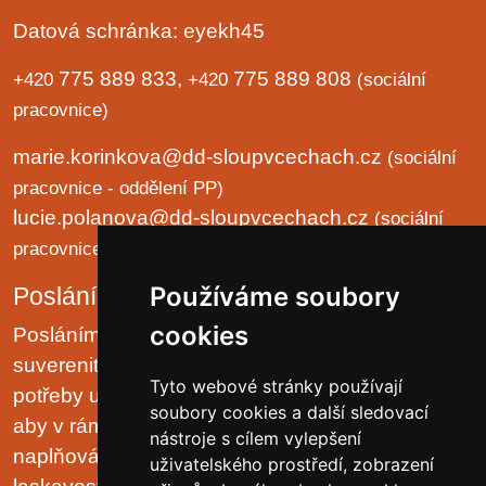
Datová schránka: eyekh45
775 889 833,
775 889 808
+420
+420
(sociální
pracovnice)
marie.korinkova@dd-sloupvcechach.cz
(sociální
pracovnice - oddělení PP)
lucie.polanova@dd-sloupvcechach.cz
(sociální
pracovnice - oddělení B a LP)
Používáme soubory
Poslání organizace
cookies
Posláním domova je chránit lidská práva a
suverenitu uživatelů. Zjišťovat a zajišťovat životní
Tyto webové stránky používají
potřeby uživatelů v prostředí malých komunit tak,
soubory cookies a další sledovací
aby v rámci možností pobytového zařízení, jejich
nástroje s cílem vylepšení
naplňování plynulo přirozeně, v klidu, trpělivě a s
uživatelského prostředí, zobrazení