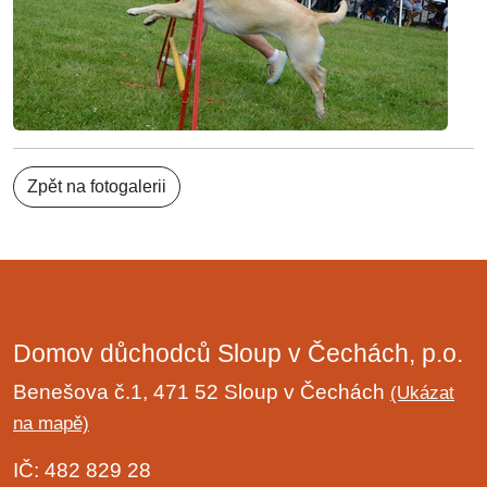
Zpět na fotogalerii
Domov důchodců Sloup v Čechách, p.o.
Benešova č.1, 471 52 Sloup v Čechách
(Ukázat
na mapě)
IČ: 482 829 28