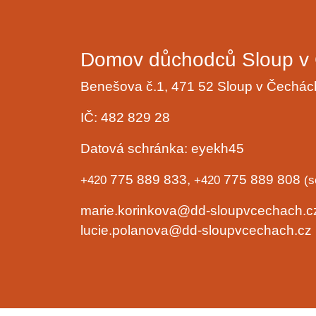
Domov důchodců Sloup v 
Benešova č.1, 471 52 Sloup v Čechá
IČ: 482 829 28
Datová schránka: eyekh45
775 889 833,
775 889 808
+420
+420
(s
marie.korinkova@dd-sloupvcechach.
lucie.polanova@dd-sloupvcechach.cz