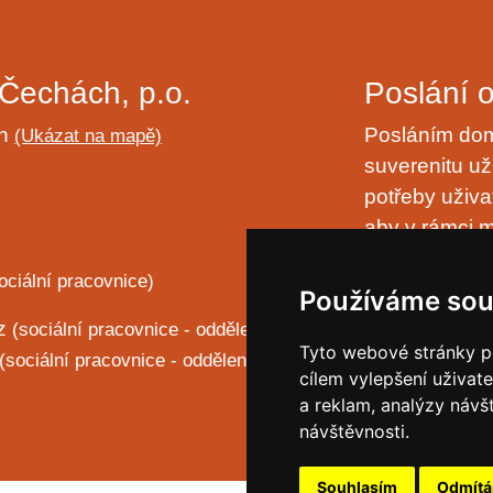
Čechách, p.o.
Poslání 
ch
Posláním domo
(Ukázat na mapě)
suverenitu uži
potřeby uživa
aby v rámci m
naplňování ply
ociální pracovnice)
laskavostí vl
Používáme sou
cz
(sociální pracovnice - oddělení PP)
Ochrana 
Tyto webové stránky po
(sociální pracovnice - oddělení B a LP)
cílem vylepšení uživat
Prohlášen
a reklam, analýzy návš
návštěvnosti.
Souhlasím
Odmít