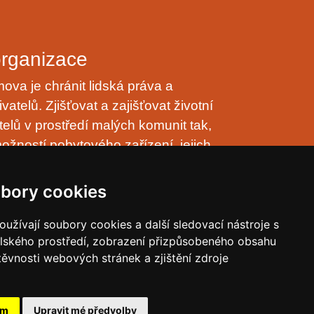
organizace
va je chránit lidská práva a
vatelů. Zjišťovat a zajišťovat životní
telů v prostředí malých komunit tak,
ožností pobytového zařízení, jejich
nulo přirozeně, v klidu, trpělivě a s
astní rodinnému prostředí.
bory cookies
osobních údajů (GDPR)
užívají soubory cookies a další sledovací nástroje s
elského prostředí, zobrazení přizpůsobeného obsahu
í o přístupnosti
těvnosti webových stránek a zjištění zdroje
ám
Upravit mé předvolby